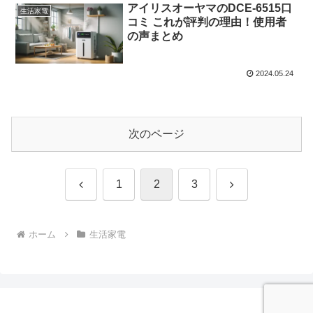
アイリスオーヤマのDCE-6515口
生活家電
コミ これが評判の理由！使用者
の声まとめ
2024.05.24
次のページ
前
次
1
2
3
へ
へ
ホーム
生活家電